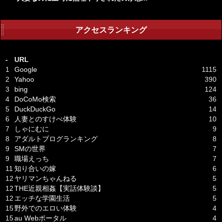
アクセスランキング
-
URL
1
Google
1115
2
Yahoo
390
3
bing
124
4
DoCoMo検索
36
5
DuckDuckGo
14
6
人妻とのすけべ体験
10
7
しゃにむに
9
8
アダルトブログランキング
8
9
SMの世界
7
9
職場えっち
7
11
知り合いの嫁
6
12
ヤリマンちゃんねる
5
12
THE近親相姦【実話体験談】
5
12
エッチな学園生活
5
15
野外でのエロい体験
4
15
au Webポータル
4