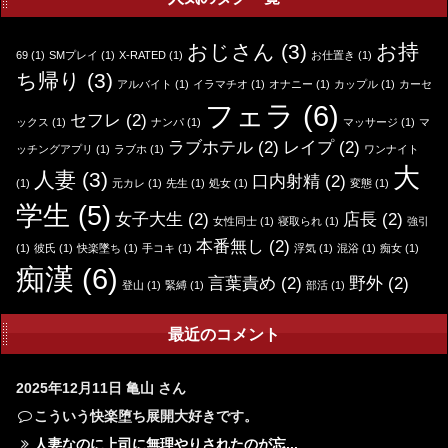
おじさん
(3)
お持
69
(1)
SMプレイ
(1)
X-RATED
(1)
お仕置き
(1)
ち帰り
(3)
アルバイト
(1)
イラマチオ
(1)
オナニー
(1)
カップル
(1)
カーセ
フェラ
(6)
セフレ
(2)
ックス
(1)
ナンパ
(1)
マッサージ
(1)
マ
ラブホテル
(2)
レイプ
(2)
ッチングアプリ
(1)
ラブホ
(1)
ワンナイト
大
人妻
(3)
口内射精
(2)
(1)
元カレ
(1)
先生
(1)
処女
(1)
変態
(1)
学生
(5)
女子大生
(2)
店長
(2)
女性同士
(1)
寝取られ
(1)
強引
本番無し
(2)
(1)
彼氏
(1)
快楽墜ち
(1)
手コキ
(1)
浮気
(1)
混浴
(1)
痴女
(1)
痴漢
(6)
言葉責め
(2)
野外
(2)
登山
(1)
緊縛
(1)
部活
(1)
最近のコメント
2025年12月11日
亀山 さん
こういう快楽堕ち展開大好きです。
人妻なのに上司に無理やりされたのが忘...